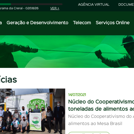
AGÊNCIA VIRTUAL
DOCUME
rama da Creral - 02/08/26
VER +
a
Geração e Desenvolvimento
Telecom
Serviços Online
ícias
14/07/2021
Núcleo do Cooperativismo
toneladas de alimentos a
Núcleo do Cooperativismo do A
alimentos ao Mesa Brasil