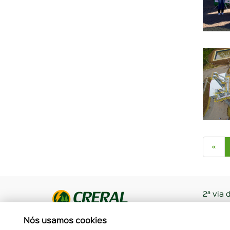
«
2ª via 
Evento
Todos os Direitos Reservados. CRERAL
Fale C
Nós usamos cookies
Rua Leo Neuls, 113, Erechim - RS