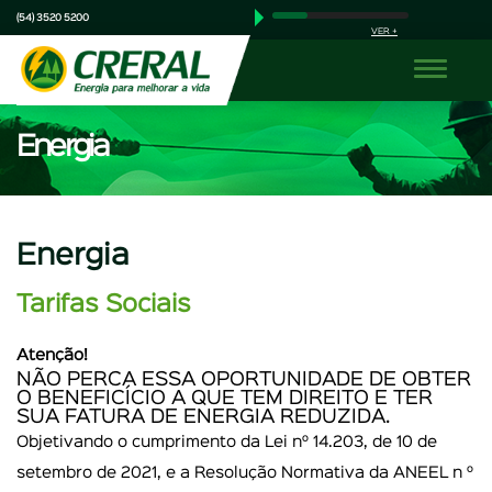
(54) 3520 5200
VER +
Energia
Energia
Geração e Desenvolvimento
Telecom
Serviços Online
Atendimento
Energia
Investidor
Tarifas Sociais
Interrupções de energia em tempo real
Agência Virtual
Atenção!
Documentos
NÃO PERCA ESSA OPORTUNIDADE DE OBTER
O BENEFICÍCIO A QUE TEM DIREITO E TER
Novidades
SUA FATURA DE ENERGIA REDUZIDA.
Objetivando o cumprimento da Lei nº 14.203, de 10 de
AGÊNCIA VIRTUAL
setembro de 2021, e a Resolução Normativa da ANEEL n º