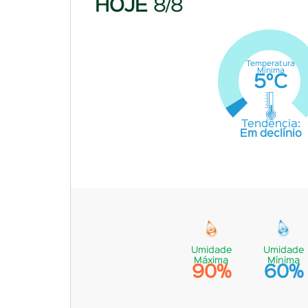
HOJE
8/8
Temperatura
Mínima
5°C
Tendência:
Em declínio
Umidade
Umidade
Máxima
Mínima
90%
60%