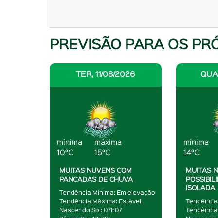
PREVISÃO PARA OS PR
TER, 11/08/2026
QUA,
mínima
máxima
mínima
10°C
15°C
14°C
MUITAS NUVENS COM
MUITAS 
PANCADAS DE CHUVA
POSSIBIL
ISOLADA
Tendência Mínima: Em elevação
Tendência Máxima: Estável
Tendência
Nascer do Sol: 07h07
Tendência