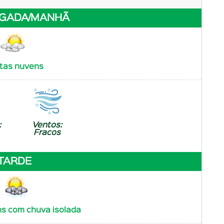
GADA/MANHÃ
tas nuvens
:
Ventos:
Fracos
TARDE
s com chuva isolada