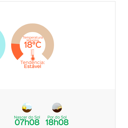
Temperatura
Máxima
18°C
Tendência:
Estável
Nascer do Sol
Por do Sol
07h08
18h08