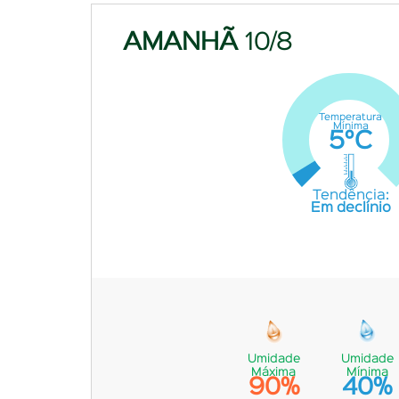
AMANHÃ
10/8
Temperatura
Mínima
5°C
Tendência:
Em declínio
Umidade
Umidade
Máxima
Mínima
90%
40%