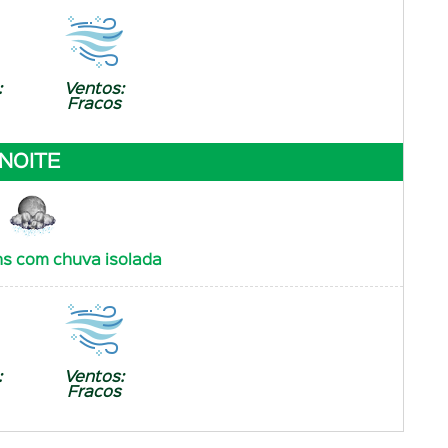
:
Ventos:
Fracos
NOITE
s com chuva isolada
:
Ventos:
Fracos